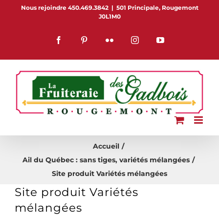
Passer
Nous rejoindre 450.469.3842
|
501 Principale, Rougemont
J0L1M0
au
contenu
Facebook
Pinterest
Flickr
Instagram
YouTube
Accueil
Ail du Québec : sans tiges, variétés mélangées
Site produit Variétés mélangées
Site produit Variétés
mélangées