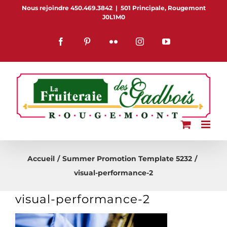
Passer
Nous rejoindre 450.469.3842
|
501 Principale, Rougemont
J0L1M0
au
contenu
Facebook
Pinterest
Flickr
Instagram
YouTube
Accueil
Summer Promotion Template 5232
visual-performance-2
visual-performance-2