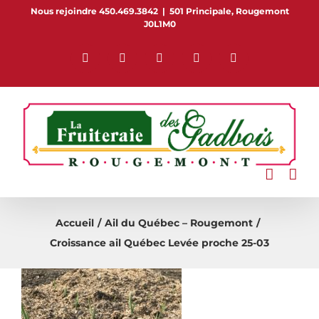
Passer
Nous rejoindre 450.469.3842
|
501 Principale, Rougemont
J0L1M0
au
contenu
Facebook
Pinterest
Flickr
Instagram
YouTube
Accueil
Ail du Québec – Rougemont
Croissance ail Québec Levée proche 25-03