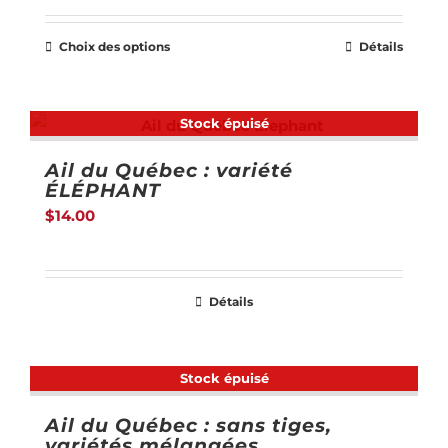
peuvent
$12.50
être
Choix des options
Détails
Ce
à
choisies
produit
$60.00
sur
a
Stock épuisé
la
plusieurs
page
Ail du Québec : variété
variations.
du
ÉLÉPHANT
Les
$
14.00
produit
options
peuvent
être
Détails
choisies
sur
Stock épuisé
la
page
Ail du Québec : sans tiges,
du
variétés mélangées