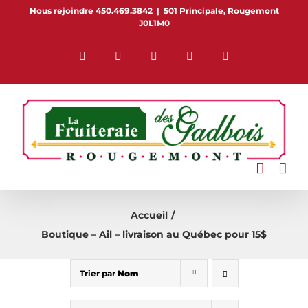
Passer
Nous rejoindre 450.469.3842
|
501 Principale, Rougemont
J0L1M0
au
contenu
Facebook
Pinterest
Flickr
Instagram
YouTube
Accueil
Boutique – Ail – livraison au Québec pour 15$
Trier par
Nom