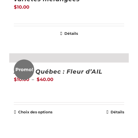
$
10.00
produit
Détails
Promo!
Ail du Québec : Fleur d’AIL
Plage
$
10.00
–
$
40.00
de
prix :
$10.00
Choix des options
Détails
Ce
à
produit
$40.00
a