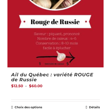
Ail du Québec : variété ROUGE
de Russie
Plage
$
12.50
–
$
60.00
de
prix :
Choix des options
Détails
$12.50
Ce