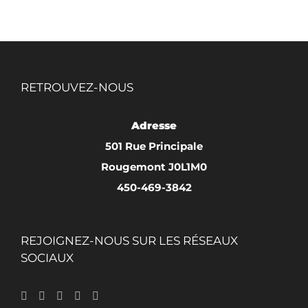
plusieurs
variations.
Les
options
RETROUVEZ-NOUS
peuvent
être
Adresse
choisies
501 Rue Principale
sur
Rougemont J0L1M0
la
450-469-3842
page
du
produit
REJOIGNEZ-NOUS SUR LES RÉSEAUX
SOCIAUX