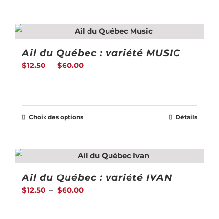
à
produit
$60.00
a
plusieurs
Ail du Québec : variété MUSIC
variations.
Plage
$
12.50
–
$
60.00
Les
de
options
prix :
peuvent
$12.50
être
Choix des options
Détails
Ce
à
choisies
produit
$60.00
sur
a
la
plusieurs
page
Ail du Québec : variété IVAN
variations.
du
Plage
$
12.50
–
$
60.00
Les
produit
de
options
prix :