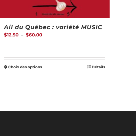
Ail du Québec : variété MUSIC
Plage
$
12.50
–
$
60.00
de
prix :
$12.50
Choix des options
Détails
Ce
à
produit
$60.00
a
plusieurs
variations.
Les
options
peuvent