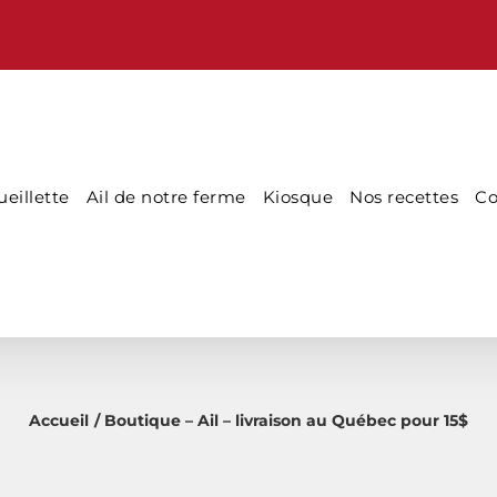
eillette
Ail de notre ferme
Kiosque
Nos recettes
Co
Accueil
Boutique – Ail – livraison au Québec pour 15$