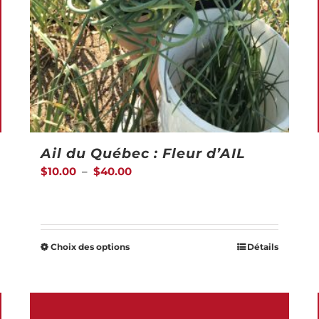
Ail du Québec : Fleur d’AIL
Plage
$
10.00
–
$
40.00
de
prix :
$10.00
Choix des options
Détails
Ce
à
produit
$40.00
a
plusieurs