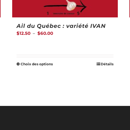
Ail du Québec : variété IVAN
Plage
$
12.50
–
$
60.00
de
prix :
$12.50
Choix des options
Détails
Ce
à
produit
$60.00
a
plusieurs
variations.
Les
options
peuvent