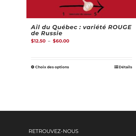
Ail du Québec : variété ROUGE
de Russie
Plage
$
12.50
–
$
60.00
de
prix :
Choix des options
Détails
$12.50
Ce
à
produit
$60.00
a
plusieurs
variations.
Les
options
RETROUVEZ-NOUS
peuvent