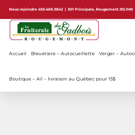
Passer
Nous rejoindre 450.469.3842
|
501 Principale, Rougemont J0L1M0
au
contenu
Accueil
Bleuetiere – Autocueillette
Verger – Autocu
Boutique – Ail – livraison au Québec pour 15$