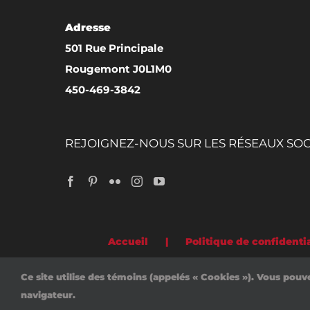
être
Adresse
choisies
501 Rue Principale
sur
Rougemont J0L1M0
la
450-469-3842
page
du
produit
REJOIGNEZ-NOUS SUR LES RÉSEAUX SO
Accueil
Politique de confidentia
Ce site utilise des témoins (appelés « Cookies »). Vous pouv
navigateur.