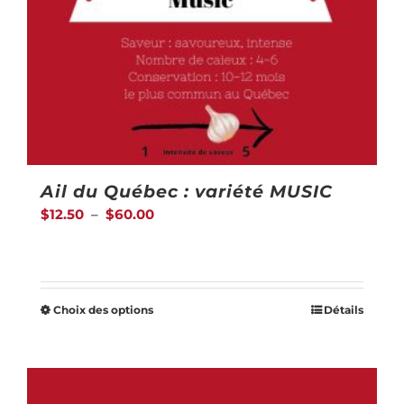
Ail du Québec : variété MUSIC
Plage
$
12.50
–
$
60.00
de
prix :
$12.50
Choix des options
Détails
Ce
à
produit
$60.00
a
plusieurs