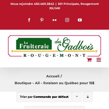
Passer
Nous rejoindre 450.469.3842
|
501 Principale, Rougemont
J0L1M0
au
contenu
Facebook
Pinterest
Flickr
Instagram
YouTube
Accueil
Boutique – Ail – livraison au Québec pour 15$
Trier par
Commande par défaut