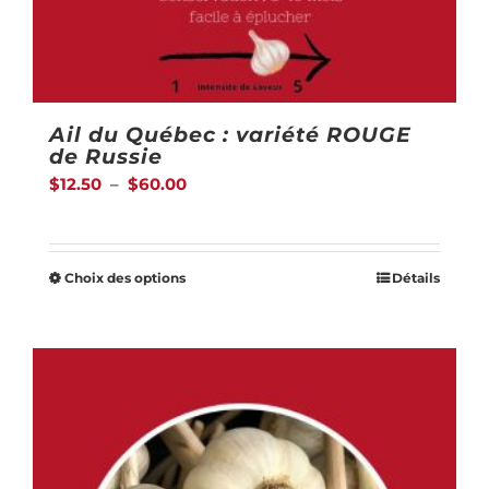
Ail du Québec : variété ROUGE
de Russie
Plage
$
12.50
–
$
60.00
de
prix :
Choix des options
Détails
$12.50
Ce
à
produit
$60.00
a
plusieurs
variations.
Les
options