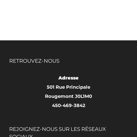
à
produit
$40.00
a
plusieurs
variations.
Les
options
RETROUVEZ-NOUS
peuvent
être
Adresse
choisies
501 Rue Principale
sur
Rougemont J0L1M0
la
450-469-3842
page
du
produit
REJOIGNEZ-NOUS SUR LES RÉSEAUX
SOCIAUX