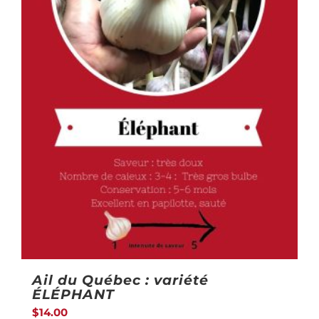
sur
la
page
du
produit
Ail du Québec : variété
ÉLÉPHANT
$
14.00