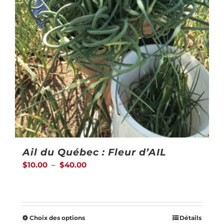
Ail du Québec : Fleur d’AIL
Plage
$
10.00
–
$
40.00
de
prix :
$10.00
Choix des options
Détails
Ce