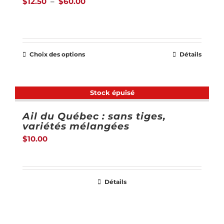
Plage
$
12.50
–
$
60.00
Les
produit
de
options
prix :
peuvent
$12.50
être
Choix des options
Détails
Ce
à
choisies
produit
$60.00
sur
a
Stock épuisé
la
plusieurs
page
Ail du Québec : sans tiges,
variations.
du
variétés mélangées
Les
$
10.00
produit
options
peuvent
être
Détails
choisies
sur
la