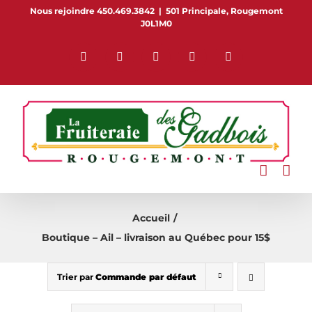
Passer
Nous rejoindre 450.469.3842
|
501 Principale, Rougemont
J0L1M0
au
contenu
Facebook
Pinterest
Flickr
Instagram
YouTube
Accueil
Boutique – Ail – livraison au Québec pour 15$
Trier par
Commande par défaut