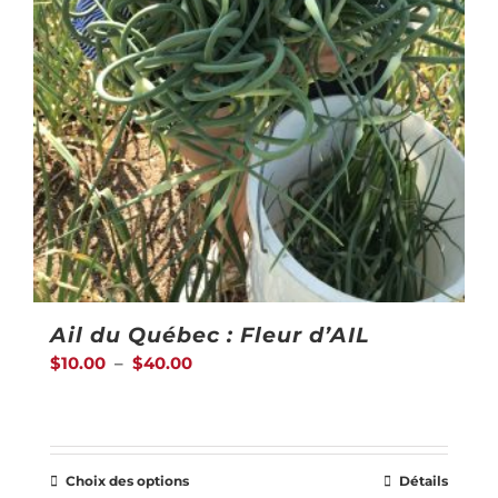
Ail du Québec : Fleur d’AIL
Plage
$
10.00
–
$
40.00
de
prix :
$10.00
Choix des options
Détails
Ce
à