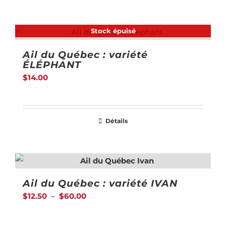
produit
$40.00
a
Stock épuisé
plusieurs
Ail du Québec : variété
variations.
ÉLÉPHANT
Les
$
14.00
options
peuvent
être
Détails
choisies
sur
la
page
Ail du Québec : variété IVAN
du
Plage
$
12.50
–
$
60.00
produit
de
prix :