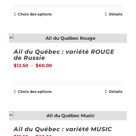
$12.50
Choix des options
Détails
Ce
à
produit
$60.00
a
plusieurs
Ail du Québec : variété ROUGE
variations.
de Russie
Les
Plage
$
12.50
–
$
60.00
options
de
peuvent
prix :
être
Choix des options
Détails
$12.50
Ce
choisies
à
produit
sur
$60.00
a
la
plusieurs
page
Ail du Québec : variété MUSIC
variations.
du