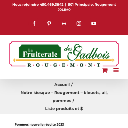
Passer
Nous rejoindre 450.469.3842
|
501 Principale, Rougemont
J0L1M0
au
contenu
Facebook
Pinterest
Flickr
Instagram
YouTube
Accueil
Notre kiosque – Rougemont – bleuets, ail,
pommes
Liste produits et $