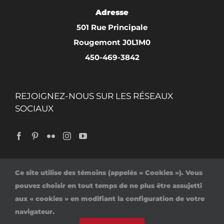
Adresse
501 Rue Principale
Rougemont J0L1M0
450-469-3842
REJOIGNEZ-NOUS SUR LES RÉSEAUX
SOCIAUX
Ce site utilise des témoins (appelés « Cookies »). Vous
Accueil
Politique de confidentialité
pouvez choisir en tout temps de ne plus être assujetti
Contact
aux « cookies » en modifiant la configuration de votre
navigateur.