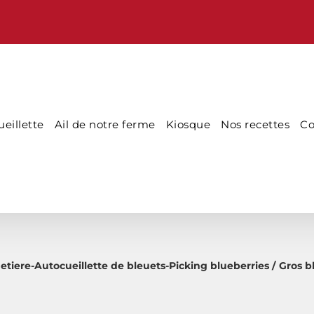
eillette
Ail de notre ferme
Kiosque
Nos recettes
Co
etiere-Autocueillette de bleuets-Picking blueberries
Gros b