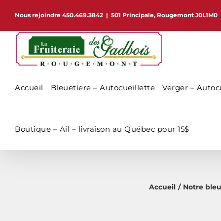
Passer
Nous rejoindre 450.469.3842
|
501 Principale, Rougemont J0L1M0
au
contenu
Accueil
Bleuetiere – Autocueillette
Verger – Autocu
Boutique – Ail – livraison au Québec pour 15$
Accueil
Notre bleu