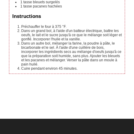
1
tasse
bleuets surgelés
1
tasse
pacanes hachées
Instructions
Préchauffer le four à 375 °F.
Dans un grand bol, à l'aide d'un batteur électrique, battre les
oeufs, le lait et le sucre jusqu'à ce que le mélange soit léger et
gonflé. Incorporer l'huile et la vanille.
Dans un autre bol, mélanger la farine, la poudre à pâte, le
bicarbonate et le sel. À l'aide d'une cuillère de bois,
incorporer les ingrédients secs au mélange d'oeufs jusqu'à ce
que la préparation soit humide, sans plus. Ajouter les bleuets
et les pacanes et mélanger. Verser la pâte dans un moule à
pain huilé.
Cuire pendant environ 45 minutes.