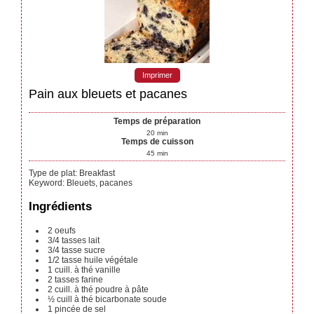
Imprimer
Pain aux bleuets et pacanes
Temps de préparation
20
min
Temps de cuisson
45
min
Type de plat:
Breakfast
Keyword:
Bleuets, pacanes
Ingrédients
2
oeufs
3/4
tasses
lait
3/4
tasse
sucre
1/2
tasse
huile végétale
1
cuill. à thé
vanille
2
tasses
farine
2
cuill. à thé
poudre à pâte
½
cuill à thé
bicarbonate soude
1
pincée de sel