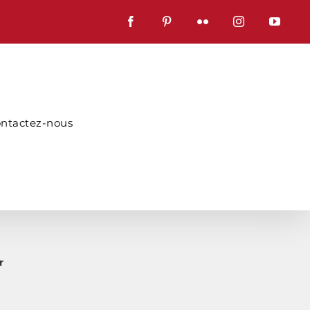
Facebook
Pinterest
Flickr
Instagram
YouTub
ntactez-nous
r