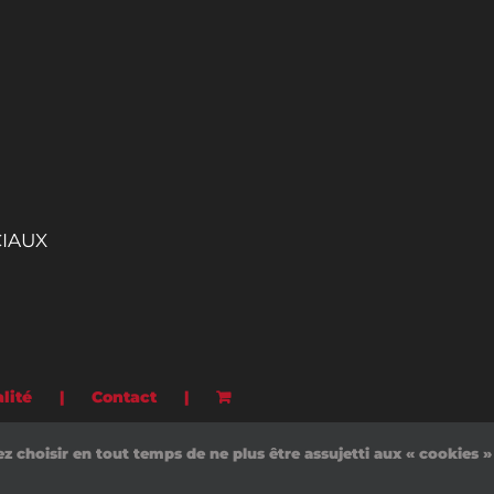
CIAUX
lité
Contact
ez choisir en tout temps de ne plus être assujetti aux « cookies 