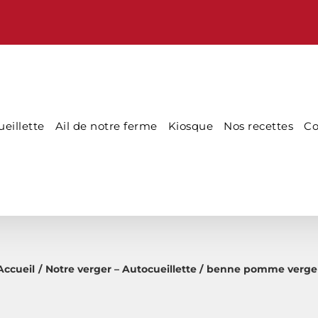
eillette
Ail de notre ferme
Kiosque
Nos recettes
Co
Accueil
Notre verger – Autocueillette
benne pomme verge