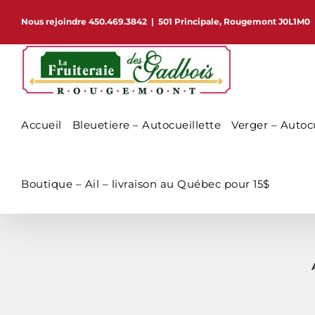
Passer
Nous rejoindre 450.469.3842
|
501 Principale, Rougemont J0L1M0
au
contenu
Accueil
Bleuetiere – Autocueillette
Verger – Autocu
Boutique – Ail – livraison au Québec pour 15$