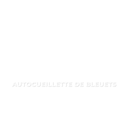
AUTOCUEILLETTE DE POMMES
De belles pommes juteuses et
croquantes sur un site tranquille