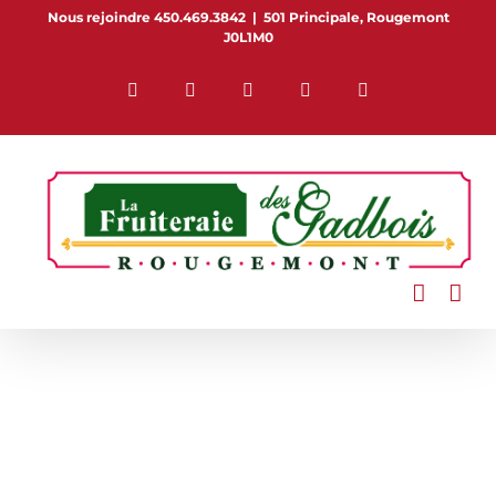
Passer
Nous rejoindre 450.469.3842
|
501 Principale, Rougemont
J0L1M0
au
contenu
Facebook
Pinterest
Flickr
Instagram
YouTube