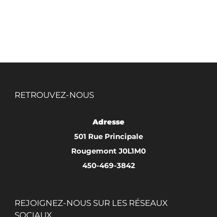
à
produit
$60.00
a
plusieurs
variations.
Les
options
RETROUVEZ-NOUS
peuvent
être
Adresse
choisies
501 Rue Principale
sur
Rougemont J0L1M0
la
450-469-3842
page
du
produit
REJOIGNEZ-NOUS SUR LES RÉSEAUX
SOCIAUX