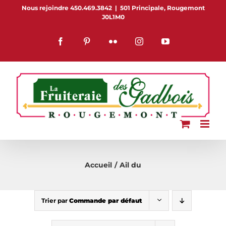
Passer
Nous rejoindre 450.469.3842
|
501 Principale, Rougemont
J0L1M0
au
contenu
Facebook
Pinterest
Flickr
Instagram
YouTube
Accueil
Ail du
Trier par
Commande par défaut