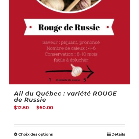
Ail du Québec : variété ROUGE
de Russie
Plage
$
12.50
–
$
60.00
de
prix :
Choix des options
Détails
$12.50
Ce