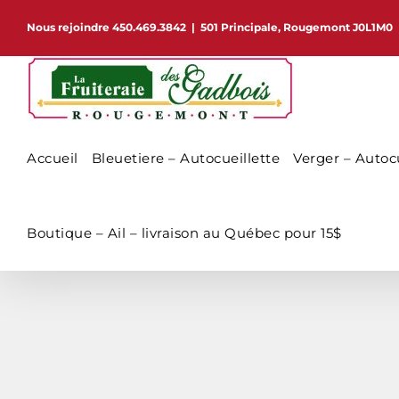
Passer
Nous rejoindre 450.469.3842
|
501 Principale, Rougemont J0L1M0
au
contenu
Accueil
Bleuetiere – Autocueillette
Verger – Autocu
Boutique – Ail – livraison au Québec pour 15$