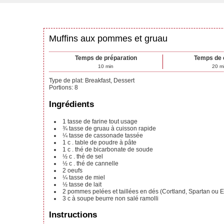
Muffins aux pommes et gruau
Temps de préparation
Temps de 
10
min
20
m
Type de plat:
Breakfast, Dessert
Portions
:
8
Ingrédients
1
tasse
de farine tout usage
¾
tasse
de gruau à cuisson rapide
¼
tasse
de cassonade tassée
1
c
. table de poudre à pâte
1
c
. thé de bicarbonate de soude
½
c
. thé de sel
½
c
. thé de cannelle
2
oeufs
¼
tasse
de miel
½
tasse
de lait
2
pommes pelées et taillées en dés
(Cortland, Spartan ou 
3
c à soupe
beurre non salé ramolli
Instructions