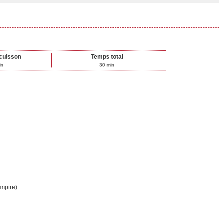
cuisson
Temps total
in
30
min
Empire)