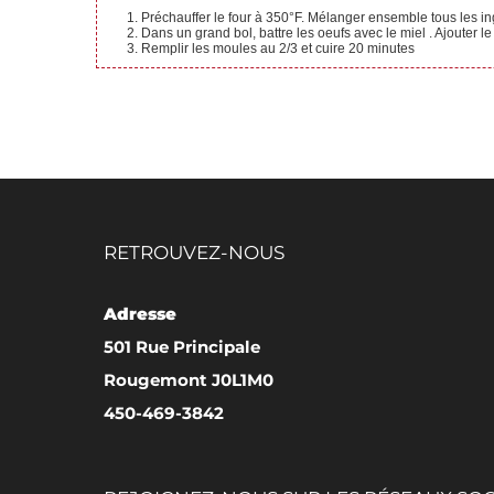
Préchauffer le four à 350°F. Mélanger ensemble tous les in
Dans un grand bol, battre les oeufs avec le miel . Ajouter
Remplir les moules au 2/3 et cuire 20 minutes
RETROUVEZ-NOUS
Adresse
501 Rue Principale
Rougemont J0L1M0
450-469-3842