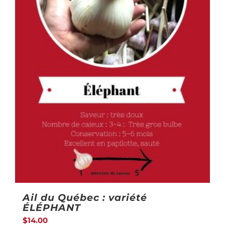
sur
la
page
du
produit
Ail du Québec : variété
ÉLÉPHANT
$
14.00