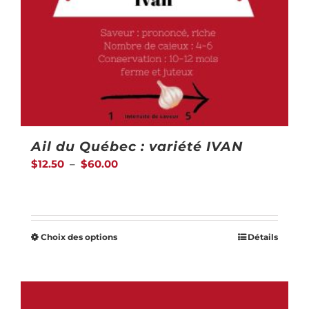
Ail du Québec : variété IVAN
Plage
$
12.50
–
$
60.00
de
prix :
$12.50
Choix des options
Détails
Ce
à
produit
$60.00
a
plusieurs