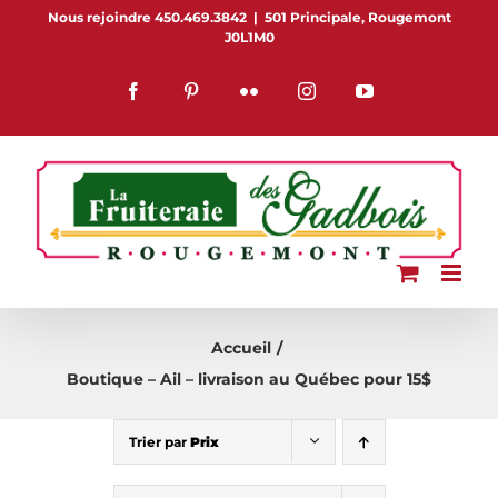
Passer
Nous rejoindre 450.469.3842
|
501 Principale, Rougemont
J0L1M0
au
contenu
Facebook
Pinterest
Flickr
Instagram
YouTube
Accueil
Boutique – Ail – livraison au Québec pour 15$
Trier par
Prix