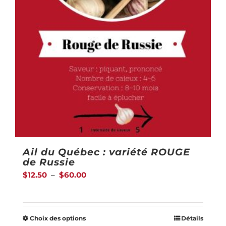
Ail du Québec : variété ROUGE
de Russie
Plage
$
12.50
–
$
60.00
de
prix :
Choix des options
Détails
$12.50
Ce