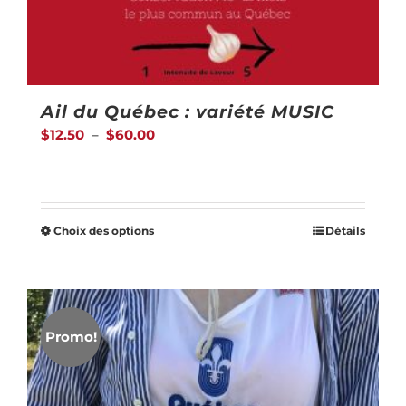
Ail du Québec : variété MUSIC
Plage
$
12.50
–
$
60.00
de
prix :
$12.50
Choix des options
Détails
Ce
à
produit
$60.00
a
plusieurs
Promo!
variations.
Les
options